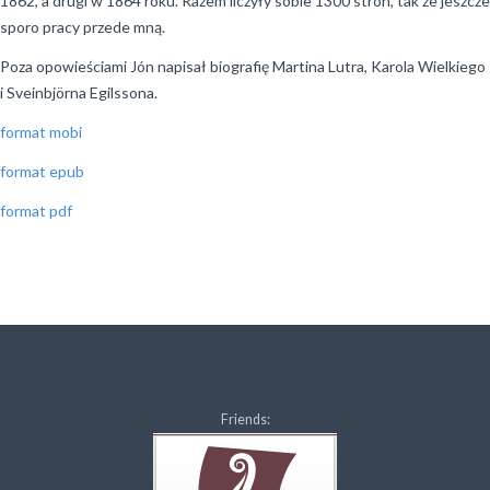
1862, a drugi w 1864 roku. Razem liczyły sobie 1300 stron, tak że jeszcze
sporo pracy przede mną.
Poza opowieściami Jón napisał biografię Martina Lutra, Karola Wielkiego
i Sveinbjörna Egilssona.
format mobi
format epub
format pdf
Friends: