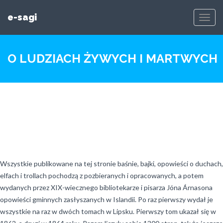
e-sagi
Toggl
Navig
O LUDZIACH ŻYWYCH I MARTWYCH
Wszystkie publikowane na tej stronie baśnie, bajki, opowieści o duchach,
elfach i trollach pochodzą z pozbieranych i opracowanych, a potem
wydanych przez XIX-wiecznego bibliotekarze i pisarza Jóna Árnasona
opowieści gminnych zasłyszanych w Islandii. Po raz pierwszy wydał je
wszystkie na raz w dwóch tomach w Lipsku. Pierwszy tom ukazał się w