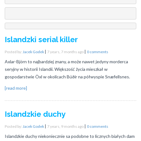
Islandzki serial killer
|
|
Posted by:
Jacek Godek
7 years, 7 months ago
0 comments
Axlar-Björn to najbardziej znany, a może nawet jedyny morderca
seryjny w historii Islandii. Większość życia mieszkał w
gospodarstwie Öxl w okolicach Búðir na półwyspie Snæfellsnes.
[read more]
Islandzkie duchy
|
|
Posted by:
Jacek Godek
7 years, 9 months ago
0 comments
Islandzkie duchy niekoniecznie sa podobne to licznych białych dam