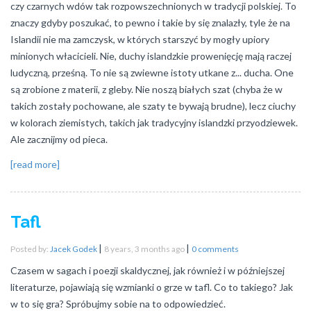
czy czarnych wdów tak rozpowszechnionych w tradycji polskiej. To
znaczy gdyby poszukać, to pewno i takie by się znalazły, tyle że na
Islandii nie ma zamczysk, w których starszyć by mogły upiory
minionych włacicieli. Nie, duchy islandzkie prowenięcję mają raczej
ludyczną, prześną. To nie są zwiewne istoty utkane z... ducha. One
są zrobione z materii, z gleby. Nie noszą białych szat (chyba że w
takich zostały pochowane, ale szaty te bywają brudne), lecz ciuchy
w kolorach ziemistych, takich jak tradycyjny islandzki przyodziewek.
Ale zacznijmy od pieca.
[read more]
Tafl
|
|
Posted by:
Jacek Godek
8 years, 3 months ago
0 comments
Czasem w sagach i poezji skaldycznej, jak również i w późniejszej
literaturze, pojawiają się wzmianki o grze w tafl. Co to takiego? Jak
w to się gra? Spróbujmy sobie na to odpowiedzieć.