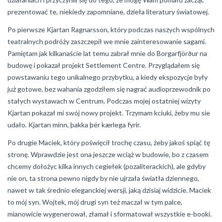
prezentować te, niekiedy zapomniane, dzieła literatury światowej.
Po pierwsze Kjartan Ragnarsson, który podczas naszych wspólnych
teatralnych podróży zaszczepił we mnie zainteresowanie sagami.
Pamiętam jak kilkanaście lat temu zabrał mnie do Borgarfjörður na
budowę i pokazał projekt Settlement Centre. Przyglądałem się
powstawaniu tego unikalnego przybytku, a kiedy ekspozycje były
już gotowe, bez wahania zgodziłem się nagrać audioprzewodnik po
stałych wystawach w Centrum. Podczas mojej ostatniej wizyty
Kjartan pokazał mi swój nowy projekt. Trzymam kciuki, żeby mu sie
udało. Kjartan minn, þakka þér kærlega fyrir.
Po drugie Maciek, który poświęcił trochę czasu, żeby jakoś spiąć tę
stronę. Wprawdzie jest ona jeszcze wciąż w budowie, bo z czasem
chcemy dołożyc kilka innych cegiełek (pozaliterackich), ale gdyby
nie on, ta strona pewno nigdy by nie ujrzała światła dziennego,
nawet w tak średnio eleganckiej wersji, jaką dzisiaj widzicie. Maciek
to mój syn. Wojtek, mój drugi syn też maczał w tym palce,
mianowicie wygenerował, złamał i sformatował wszystkie e-booki.