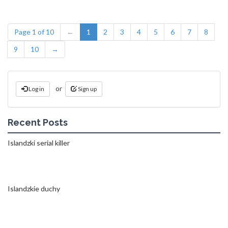
Page 1 of 10
←
1
2
3
4
5
6
7
8
9
10
→
or
Log in
Sign up
Recent Posts
Islandzki serial killer
Islandzkie duchy