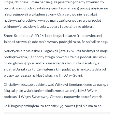
Dzięki, chłopaki. I mam nadzieję, że jeszcze będziemy zmieniać to i
owo. A was, drodzy czytelnicy (jeśli tacy istnieją) proszę abyście się
nie przejmowali wyglądem strony. Ona celowo nie jest jakaś
nadzwyczaj urodziwa, wygląd ma raczej pierwotny, ale przecież
wikingowie też się w lateksy, polary i stretche nie ubierali.
Snorri Sturluson, Ari Fróði i inni księża i pisarze średniowiecznej
Islandii otrzymują ode mnie wyrazy podzięki za to, że spisali te sagi.
Nauczyciele z Melaskóli i Hagaskóli (lata 1969-74) zasłużyli na moje
podziękowania już choćby z tego powodu, że nie poddali się i wbili
mi do głowy język islandzki i zaszczepili szacun dla literatury, a
siostra Danuta za to, że miałem z kim gadać po islandzku z dala od
wyspy, zwłaszcza na klasówkach w III LO w Gdyni.
Chciałbym jeszcze podziękować Witkowi Bogdańskiemu za pasję, z
jaką zajął się wyjaśnianiem okoliczności zatonięcia MS Wigry
podczas II Wojny Światowej. Chłopak naprawde potrafi zarazić.
Jeśli kogoś pominąłem, to też dziękuję. Nawet jeśli nie ma za co.