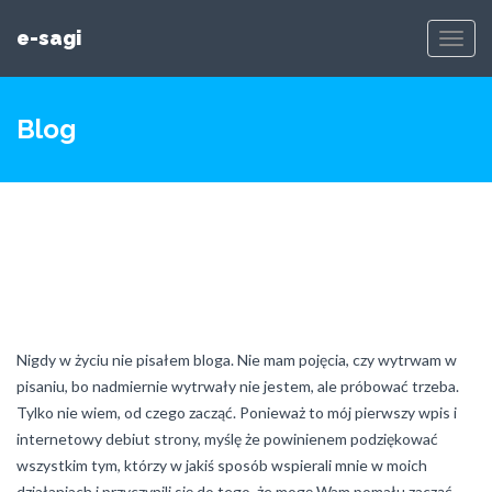
e-sagi
Toggl
Navig
Blog
Nigdy w życiu nie pisałem bloga. Nie mam pojęcia, czy wytrwam w
pisaniu, bo nadmiernie wytrwały nie jestem, ale próbować trzeba.
Tylko nie wiem, od czego zacząć. Ponieważ to mój pierwszy wpis i
internetowy debiut strony, myślę że powinienem podziękować
wszystkim tym, którzy w jakiś sposób wspierali mnie w moich
działaniach i przyczynili się do tego, że mogę Wam pomału zacząć