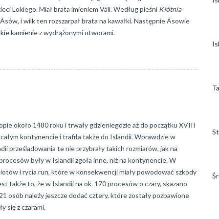
eci Lokiego. Miał brata imieniem Váli. Według pieśni
Kłótnia
z Ásów, i wilk ten rozszarpał brata na kawałki. Następnie Ásowie
łaskie kamienie z wydrążonymi otworami.
Is
Ta
ropie około 1480 roku i trwały gdzieniegdzie aż do początku XVIII
St
 całym kontynencie i trafiła także do Islandii. Wprawdzie w
dii prześladowania te nie przybrały takich rozmiarów, jak na
 procesów były w Islandii zgoła inne, niż na kontynencie. W
iotów i rycia run, które w konsekwencji miały powodować szkody
Śr
 także to, że w Islandii na ok. 170 procesów o czary, skazano
 21 osób należy jeszcze dodać cztery, które zostały pozbawione
y się z czarami.