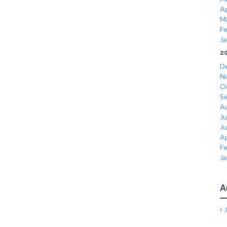
Ap
M
Fe
Ja
2
D
N
O
S
A
Ju
J
Ap
Fe
Ja
A
J