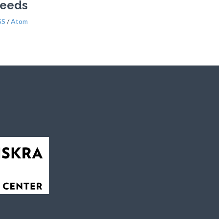
Feeds
SS
/
Atom