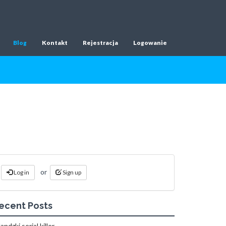
Blog
Kontakt
Rejestracja
Logowanie
or
Log in
Sign up
ecent Posts
landzki serial killer