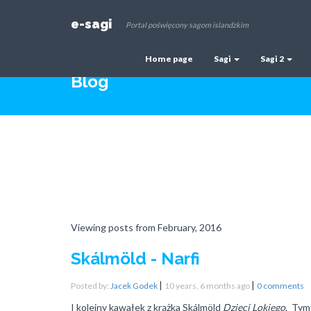
e-sagi
Portal poświęcony sagom islandzkim
Home page
Sagi
Sagi 2
Blog
Viewing posts from February, 2016
Skálmöld - Narfi
|
|
Posted by:
Jacek Godek
10 years, 6 months ago
0 comments
I kolejny kawałek z krążka Skálmöld
Dzieci Lokiego
. Tym 