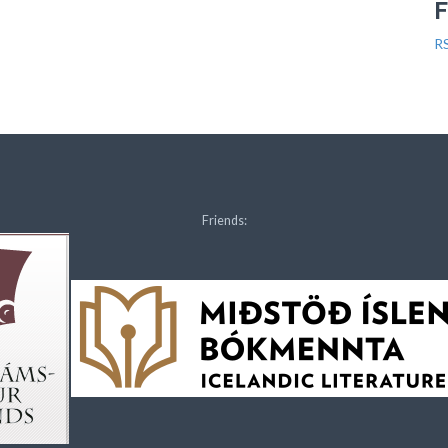
R
Friends: