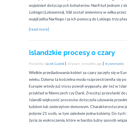
wyjaśnień dotyczących bohaterów. Narfi był jednym z dzi
Lokiego
(
Lokasenna
), Váli został zmieniony w wilka prze
wyjęli jelita Narfiego i za ich pomocą do Lokiego trzy p
[read more]
Islandzkie procesy o czary
|
|
Posted by:
Jacek Godek
10 years, 6 months ago
4 comments
Wielkie prześladowania kobiet za czary zaczęły się w Eu
wieku. Dziwna ta kościelna moda rozprzestrzeniła się po
Europie wtedy już stosy powoli wygasały, ale też w Islan
przykład w Niemczech czy Danii. Zresztą i przesłanki do
Islandii większość procesów dotyczyła używania przedm
ludziom lub zwierzętom domowym. Charakterystyczne jest
jedynie 21 osób, w tym zaledwie jedna kobietę. Do tych
życia za wykroczenia, które w bardzo luźny sposób wiązał