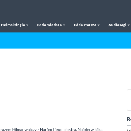
Heimskringla
Edda młodsza
Edda starsza
Audiosagi
R
razem Hilmar walczy z Narfim i jego siostrą. Najpierw kilka
Is