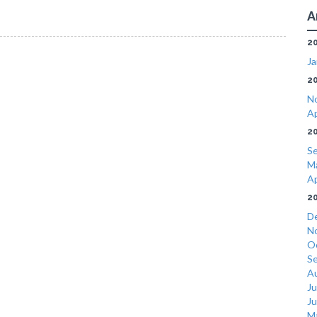
A
2
Ja
2
N
Ap
2
S
M
Ap
2
D
N
O
S
A
Ju
J
M