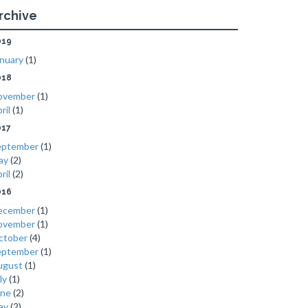
rchive
019
nuary
(1)
018
ovember
(1)
ril
(1)
017
eptember
(1)
ay
(2)
ril
(2)
016
ecember
(1)
ovember
(1)
ctober
(4)
eptember
(1)
ugust
(1)
ly
(1)
une
(2)
ay
(2)