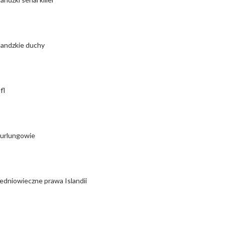
landzkie duchy
fl
urlungowie
edniowieczne prawa Islandii