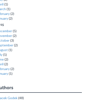
ril
(1)
arch
(1)
bruary
(2)
nuary
(2)
015
ecember
(5)
ovember
(2)
ctober
(3)
eptember
(2)
ugust
(1)
ly
(1)
une
(2)
ril
(2)
bruary
(2)
nuary
(1)
uthors
acek Godek
(48)