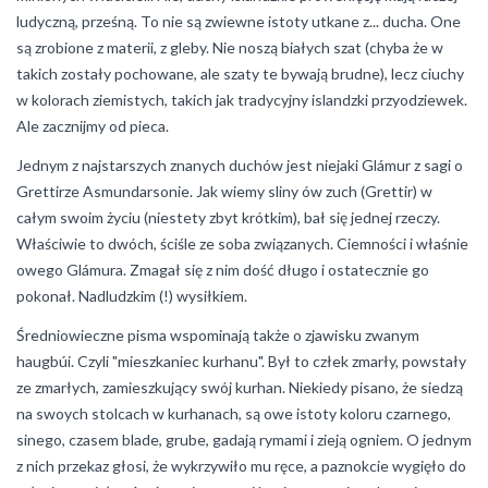
ludyczną, prześną. To nie są zwiewne istoty utkane z... ducha. One
są zrobione z materii, z gleby. Nie noszą białych szat (chyba że w
takich zostały pochowane, ale szaty te bywają brudne), lecz ciuchy
w kolorach ziemistych, takich jak tradycyjny islandzki przyodziewek.
Ale zacznijmy od pieca.
Jednym z najstarszych znanych duchów jest niejaki Glámur z sagi o
Grettirze Asmundarsonie. Jak wiemy sliny ów zuch (Grettir) w
całym swoim życiu (niestety zbyt krótkim), bał się jednej rzeczy.
Właściwie to dwóch, ściśle ze soba związanych. Ciemności i właśnie
owego Glámura. Zmagał się z nim dość długo i ostatecznie go
pokonał. Nadludzkim (!) wysiłkiem.
Średniowieczne pisma wspominają także o zjawisku zwanym
haugbúi. Czyli "mieszkaniec kurhanu". Był to człek zmarły, powstały
ze zmarłych, zamieszkujący swój kurhan. Niekiedy pisano, że siedzą
na swoych stolcach w kurhanach, są owe istoty koloru czarnego,
sinego, czasem blade, grube, gadają rymami i zieją ogniem. O jednym
z nich przekaz głosi, że wykrzywiło mu ręce, a paznokcie wygięło do