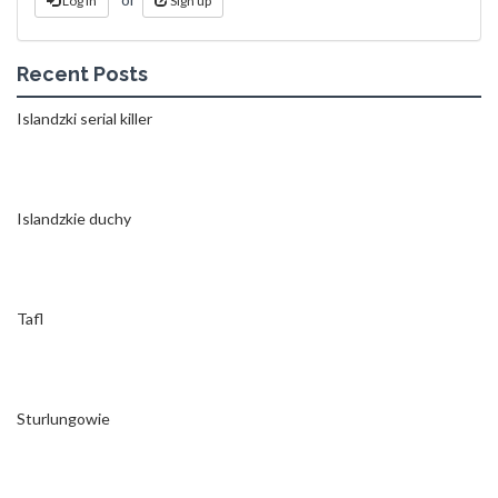
Log in
Sign up
Recent Posts
Islandzki serial killer
Islandzkie duchy
Tafl
Sturlungowie