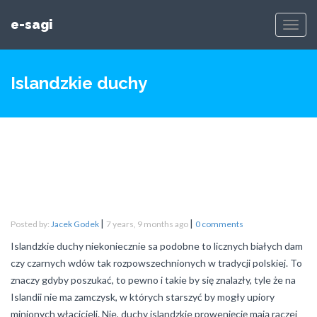
e-sagi
Toggl
Navig
Islandzkie duchy
|
|
Posted by:
Jacek Godek
7 years, 9 months ago
0 comments
Islandzkie duchy niekoniecznie sa podobne to licznych białych dam
czy czarnych wdów tak rozpowszechnionych w tradycji polskiej. To
znaczy gdyby poszukać, to pewno i takie by się znalazły, tyle że na
Islandii nie ma zamczysk, w których starszyć by mogły upiory
minionych włacicieli. Nie, duchy islandzkie prowenięcję mają raczej