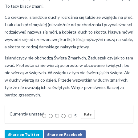
To tacy bliscy zmarli.
Co ciekawe, islandzkie duchy rozróżnia się także ze względu na płeć.
I tak duch płci męskiej (niezależnie od pochodzenia i przynależnosci
rodzajowej) nazywa się móri, a kobieta-duch to skotta. Nazwa mówri
wywodzi się od czerwonawej kurtki, którą mężczyźni noszą na sobie,
a skotta to rodzaj damskiego nakrycia głowy.
Islandczycy nie obchodzą Święta Zmarłych, Zaduszek czy jak to tam
zwać. Protestanci nie wierzą po prostu w obcowanie świętych, bo
nie wierzą w świętych. W związku z tym nie świetują ich święta. Ale
w duchy wierzą na co dzień. Przede wszystkim w duchy zmarłych,
tyle że nie uważają ich za świętych. Wręcz przeciwnie. Raczej za
bardzo grzesznych.
Currently unrated
1
2
3
4
5
Share on Twitter
Share on Facebook