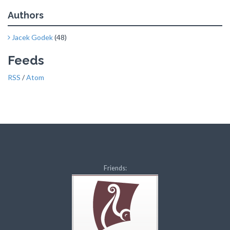
Authors
Jacek Godek
(48)
Feeds
RSS
/
Atom
Friends: