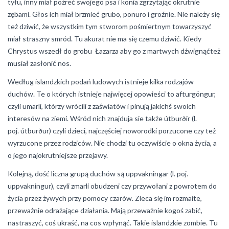
tyłu, inny miał pożreć swojego psa i konia zgrzytając okrutnie
zębami. Głos ich miał brzmieć grubo, ponuro i groźnie. Nie należy się
też dziwić, że wszystkim tym stworom pośmiertnym towarzyszyć
miał straszny smród. Tu akurat nie ma się czemu dziwić. Kiedy
Chrystus wszedł do grobu Łazarza aby go z martwych dźwignąćteż
musiał zasłonić nos.
Według islandzkich podań ludowych istnieje kilka rodzajów
duchów. Te o których istnieje najwięcej opowieści to afturgöngur,
czyli umarli, którzy wrócili z zaświatów i pinują jakichś swoich
interesów na ziemi. Wśród nich znajduja sie także útburðir (l.
poj. útburður) czyli dzieci, najczęściej noworodki porzucone czy też
wyrzucone przez rodziców. Nie chodzi tu oczywiście o okna życia, a
o jego najokrutniejsze przejawy.
Kolejną, dość liczna grupą duchów są uppvakningar (l. poj.
uppvakningur), czyli zmarli obudzeni czy przywołani z powrotem do
życia przez żywych przy pomocy czarów. Zleca się im rozmaite,
przeważnie odrażające działania. Mają przeważnie kogoś zabić,
nastraszyć, coś ukraść, na cos wpłynąć. Takie islandzkie zombie. Tu