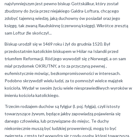
najsłynniejszym jest pewno biskup Gottskálkur, który został
zbudzony do życia przez niejakiego Galdra-Loftura, chcącego
zdobyć tajemną wiedzę, jaką duchowny ów posiadał oraz jego
księgę, tak zwaną Rauðskinnę (czerwoną księgę). Wkrótce zresztą
sam Loftur źle skończył...
Biskup urodził się w 1469 roku i żył do grudnia 1520. Był
przedostatnim katolickim biskupem w Hólar na Islandii przed
triumfem Reformacji. Ród jego wywodził się z Norwegii, a on sam
miał przydomek OKRUTNY, a to za przyczyną pewnej ,
eufemistycznie mówiąc, bezkompromisowności w interesach.
Podobno skrzywdził wielu ludzi, za to pomnożył wielce majątek
kościoła. Wydał w swoim życiu wiele niesprawiedliwych wyroków w
imieniu kościoła katolickiego.
Trzecim rodzajem duchów są fylgjur (l. poj. fylgja), czyli istosty
towarzyszące żywym, będące jakby zapowiadzą pojawienia się
danego człowieka, lub przywiązane do miejsc. Te duchy
niekoniecznie muszą być ludzkiej proweniencji, mogą to być
zwięrzeta, często też wywodzą się z rodu osoby, której towarzyszą.