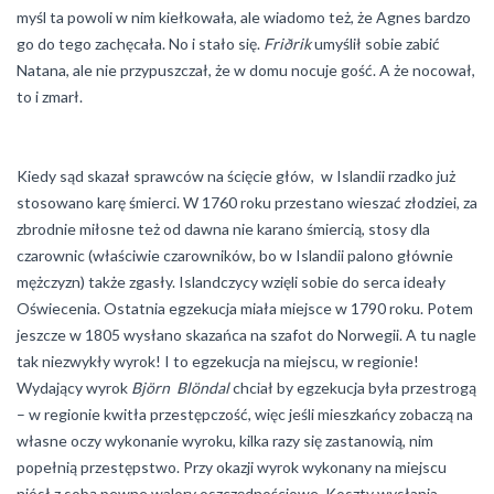
myśl ta powoli w nim kiełkowała, ale wiadomo też, że Agnes bardzo
go do tego zachęcała. No i stało się.
Friðrik
umyślił sobie zabić
Natana, ale nie przypuszczał, że w domu nocuje gość. A że nocował,
to i zmarł.
Kiedy sąd skazał sprawców na ścięcie głów, w Islandii rzadko już
stosowano karę śmierci. W 1760 roku przestano wieszać złodziei, za
zbrodnie miłosne też od dawna nie karano śmiercią, stosy dla
czarownic (właściwie czarowników, bo w Islandii palono głównie
mężczyzn) także zgasły. Islandczycy wzięli sobie do serca ideały
Oświecenia. Ostatnia egzekucja miała miejsce w 1790 roku. Potem
jeszcze w 1805 wysłano skazańca na szafot do Norwegii. A tu nagle
tak niezwykły wyrok! I to egzekucja na miejscu, w regionie!
Wydający wyrok
Björn Blöndal
chciał by egzekucja była przestrogą
– w regionie kwitła przestępczość, więc jeśli mieszkańcy zobaczą na
własne oczy wykonanie wyroku, kilka razy się zastanowią, nim
popełnią przestępstwo. Przy okazji wyrok wykonany na miejscu
niósł z sobą pewne walory oszczędnościowe. Koszty wysłania