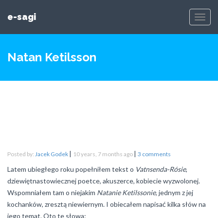
e-sagi
Toggl
Navig
Natan Ketilsson
|
|
Posted by:
Jacek Godek
10 years, 7 months ago
3 comments
Latem ubiegłego roku popełniłem tekst o
Vatnsenda-Rósie
,
dziewiętnastowiecznej poetce, akuszerce, kobiecie wyzwolonej.
Wspomniałem tam o niejakim
Natanie Ketilssonie
, jednym z jej
kochanków, zresztą niewiernym. I obiecałem napisać kilka słów na
jego temat. Oto te słowa: