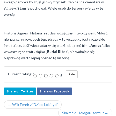
swego parobka by zdjął głowy z tyczek i zaniósł na cmentarz w
Þingeyri
i tam je pochował. Wiele osób do tej pory wierzy w tę
wersję.
Historia Agnes i Natana jest dziś wdzięcznym tworzywem. Miłość,
nienawiść, gniew, podstęp, zdrada – to wszystko jest niezwykle
inspirujące. Jeśli więc nadarzy się okazja obejrzeć film „
Agnes
” albo
w wasze ręce trafi książka „
Burial Rites
”, nie wahajcie się.
Naprawdę warto lepiej poznać tę historię.
Current rating: 5
1
2
3
4
5
Share on Twitter
Share on Facebook
← Wilk Fenrir z "Dzieci Lokiego"
Skálmöld - Miðgarðsormur →