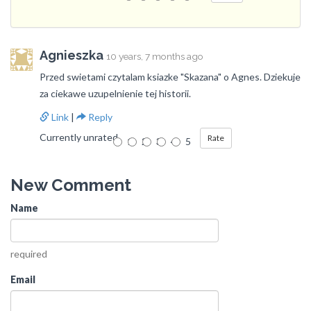
Agnieszka
10 years, 7 months ago
Przed swietami czytalam ksiazke "Skazana" o Agnes. Dziekuje
za ciekawe uzupelnienie tej historii.
Link
|
Reply
Currently unrated
1
2
3
4
5
New Comment
Name
required
Email