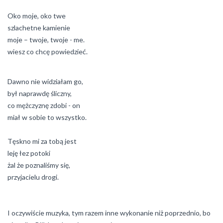
Oko moje, oko twe
szlachetne kamienie
moje – twoje, twoje - me.
wiesz co chcę powiedzieć.
Dawno nie widziałam go,
był naprawdę śliczny,
co mężczyznę zdobi - on
miał w sobie to wszystko.
Tęskno mi za tobą jest
leję łez potoki
żal że poznaliśmy się,
przyjacielu drogi.
I oczywiście muzyka, tym razem inne wykonanie niż poprzednio, bo