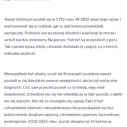
Natan Ketilsson
urodził się w 1792 roku. W 1802 zmarł jego ojciec i
wychowywał się w rodzinie, jak to dziś byśmy powiedzieli,
zastępczej. Podobno we wczesnej młodości wypłynął za morza i
wrócił bardzo zmieniony. Na gorsze. Patrzył na wszystkich z góry.
Tak czasem bywa, kiedy człowiek doświadczy czegoś, co u innych
wzbudza zazdrość.
Niewątpliwie był zdolny, uczył się fitoterapii i podobno nawet
posiadł w tej dziedzinie pewne umiejętności, ale leczył wyłącznie
bogatych. Cóż, sam przecież poznał co to bieda, więc miał
świadomość, iż biedota mu się nie odwdzięczy w taki sposób, o jakim
mu się marzyło. Ale nie to zszargało mu opinię. Fakt iż był
człowiekiem zdolnym i nietuzinkowym nie przeszkadzał mu być
jednocześnie skrajnym egoistą, człowiekiem upartym, bezczelnym,
podstępnym. 10.01.1825 roku został skazany na 15 batów za