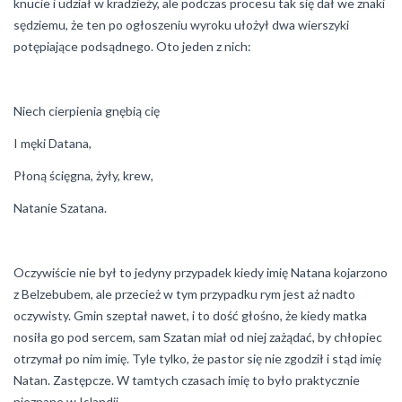
knucie i udział w kradzieży, ale podczas procesu tak się dał we znaki
sędziemu, że ten po ogłoszeniu wyroku ułożył dwa wierszyki
potępiające podsądnego. Oto jeden z nich:
Niech cierpienia gnębią cię
I męki Datana,
Płoną ścięgna, żyły, krew,
Natanie Szatana.
Oczywiście nie był to jedyny przypadek kiedy imię Natana kojarzono
z Belzebubem, ale przecież w tym przypadku rym jest aż nadto
oczywisty. Gmin szeptał nawet, i to dość głośno, że kiedy matka
nosiła go pod sercem, sam Szatan miał od niej zażądać, by chłopiec
otrzymał po nim imię. Tyle tylko, że pastor się nie zgodził i stąd imię
Natan. Zastępcze. W tamtych czasach imię to było praktycznie
nieznane w Islandii.