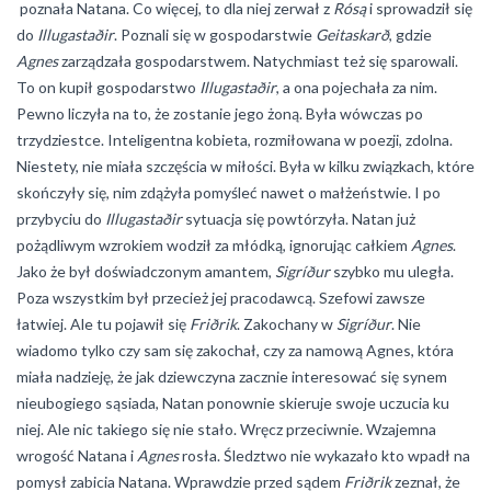
poznała Natana. Co więcej, to dla niej zerwał z
Rósą
i sprowadził się
do
Illugastaðir
. Poznali się w gospodarstwie
Geitaskarð
, gdzie
Agnes
zarządzała gospodarstwem. Natychmiast też się sparowali.
To on kupił gospodarstwo
Illugastaðir
, a ona pojechała za nim.
Pewno liczyła na to, że zostanie jego żoną. Była wówczas po
trzydziestce. Inteligentna kobieta, rozmiłowana w poezji, zdolna.
Niestety, nie miała szczęścia w miłości. Była w kilku związkach, które
skończyły się, nim zdążyła pomyśleć nawet o małżeństwie. I po
przybyciu do
Illugastaðir
sytuacja się powtórzyła. Natan już
pożądliwym wzrokiem wodził za młódką, ignorując całkiem
Agnes
.
Jako że był doświadczonym amantem,
Sigríður
szybko mu uległa.
Poza wszystkim był przecież jej pracodawcą. Szefowi zawsze
łatwiej. Ale tu pojawił się
Friðrik
. Zakochany w
Sigríður
. Nie
wiadomo tylko czy sam się zakochał, czy za namową Agnes, która
miała nadzieję, że jak dziewczyna zacznie interesować się synem
nieubogiego sąsiada, Natan ponownie skieruje swoje uczucia ku
niej. Ale nic takiego się nie stało. Wręcz przeciwnie. Wzajemna
wrogość Natana i
Agnes
rosła. Śledztwo nie wykazało kto wpadł na
pomysł zabicia Natana. Wprawdzie przed sądem
Friðrik
zeznał, że