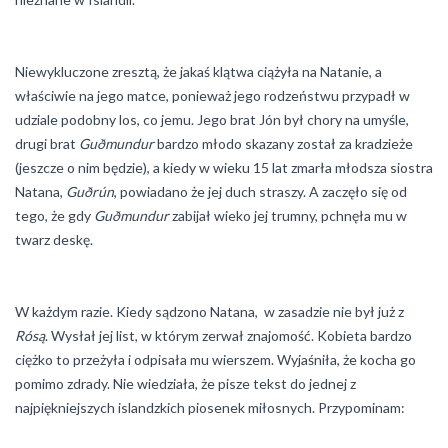
Niewykluczone zresztą, że jakaś klątwa ciążyła na Natanie, a
właściwie na jego matce, ponieważ jego rodzeństwu przypadł w
udziale podobny los, co jemu. Jego brat Jón był chory na umyśle,
drugi brat
Guðmundur
bardzo młodo skazany został za kradzieże
(jeszcze o nim będzie), a kiedy w wieku 15 lat zmarła młodsza siostra
Natana,
Guðrún
, powiadano że jej duch straszy. A zaczęło się od
tego, że gdy
Guðmundur
zabijał wieko jej trumny, pchnęła mu w
twarz deskę.
W każdym razie. Kiedy sądzono Natana, w zasadzie nie był już z
Rósą
. Wysłał jej list, w którym zerwał znajomość. Kobieta bardzo
ciężko to przeżyła i odpisała mu wierszem. Wyjaśniła, że kocha go
pomimo zdrady. Nie wiedziała, że pisze tekst do jednej z
najpiękniejszych islandzkich piosenek miłosnych. Przypominam: