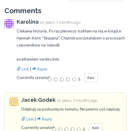
Comments
Karolina
10 years, 7 months ago
Ciekawa historia. Po raz pierwszy trafiłam na nią w książce
Hannah Kent ''Skazana''. Chętnie poczytałabym o procesach
czarowników na Islandii.
pozdrawiam serdecznie.
Link
|
Reply
Currently unrated
1
2
3
4
5
Jacek Godek
10 years, 7 months ago
Dziękuję za podsunięcie tematu. Na pewno coś napiszę.
Link
|
Reply
Currently unrated
1
2
3
4
5