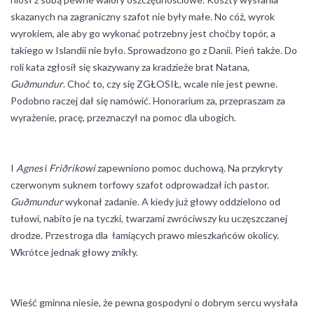
skazanych na zagraniczny szafot nie były małe. No cóż, wyrok
wyrokiem, ale aby go wykonać potrzebny jest choćby topór, a
takiego w Islandii nie było. Sprowadzono go z Danii. Pień także. Do
roli kata zgłosił się skazywany za kradzieże brat Natana,
Guðmundur
. Choć to, czy się ZGŁOSIŁ, wcale nie jest pewne.
Podobno raczej dał się namówić. Honorarium za, przepraszam za
wyrażenie, pracę, przeznaczył na pomoc dla ubogich.
I
Agnes
i
Friðrikowi
zapewniono pomoc duchową. Na przykryty
czerwonym suknem torfowy szafot odprowadzał ich pastor.
Guðmundur
wykonał zadanie. A kiedy już głowy oddzielono od
tułowi, nabito je na tyczki, twarzami zwróciwszy ku uczęszczanej
drodze. Przestroga dla łamiących prawo mieszkańców okolicy.
Wkrótce jednak głowy znikły.
Wieść gminna niesie, że pewna gospodyni o dobrym sercu wysłała