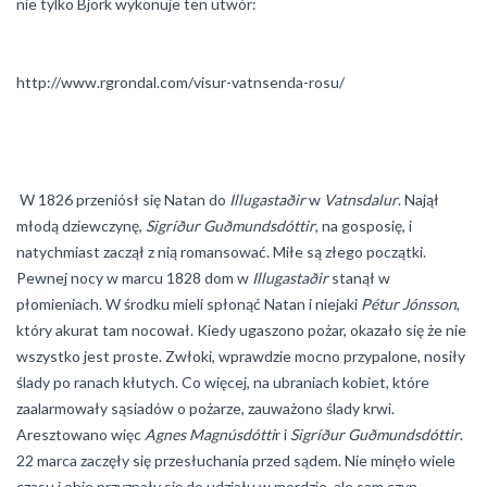
nie tylko Björk wykonuje ten utwór:
http://www.rgrondal.com/visur-vatnsenda-rosu/
W 1826 przeniósł się Natan do
Illugastaðir
w
Vatnsdalur
. Najął
młodą dziewczynę,
Sigríður Guðmundsdóttir
, na gosposię, i
natychmiast zaczął z nią romansować. Miłe są złego początki.
Pewnej nocy w marcu 1828 dom w
Illugastaðir
stanął w
płomieniach. W środku mieli spłonąć Natan i niejaki
Pétur Jónsson
,
który akurat tam nocował. Kiedy ugaszono pożar, okazało się że nie
wszystko jest proste. Zwłoki, wprawdzie mocno przypalone, nosiły
ślady po ranach kłutych. Co więcej, na ubraniach kobiet, które
zaalarmowały sąsiadów o pożarze, zauważono ślady krwi.
Aresztowano więc
Agnes Magnúsdótti
r i
Sigríður Guðmundsdóttir
.
22 marca zaczęły się przesłuchania przed sądem. Nie minęło wiele
czasu i obie przyznały się do udziału w mordzie, ale sam czyn