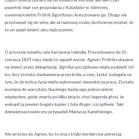
popełnić miał syn gospodarza z
Katadalur
w
Vatnsnes
,
osiemnastoletni
Friðrik Sigurðsson
. Aresztowano go. Długo nie
przyznawał się do winy, ale za namową osoby duchownej wyznał, że
to on zadał śmierć obu mężczyznom.
O procesie mówiła cała ówczesna Islandia. Procedowano do 25
czerwca 1829 roku, kiedy to zapadł wyrok:
Agnes
i
Friðrika
skazano
na śmierć przez dekapitację.
Sigríður
początkowo miała podzielić ich
los, lecz została ułaskawiona przez króla, a owa „łaska” polegała na
tym, że do końca życia miała wykonywać niewolniczą pracę. Została
wysłana do warsztatu tkackiego będącego jednocześnie
więzieniem, gdzie zmarła po kilku latach, choć legenda głosi, że
wykupił ją pewien bogaty kupiec i żyła długo i szczęśliwie. Taki
dziewiętnastowieczny przypadek Mariusza Kamińskiego.
Ale wróćmy do Agnes, bo to ona z trójki morderców pierwsza